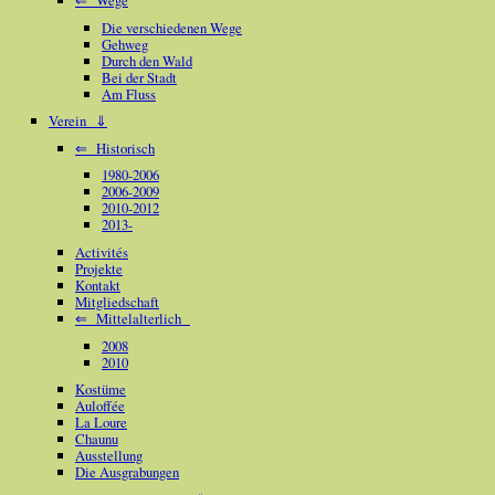
Die verschiedenen Wege
Gehweg
Durch den Wald
Bei der Stadt
Am Fluss
Verein ⇓
⇐ Historisch
1980-2006
2006-2009
2010-2012
2013-
Activités
Projekte
Kontakt
Mitgliedschaft
⇐ Mittelalterlich
2008
2010
Kostüme
Auloffée
La Loure
Chaunu
Ausstellung
Die Ausgrabungen