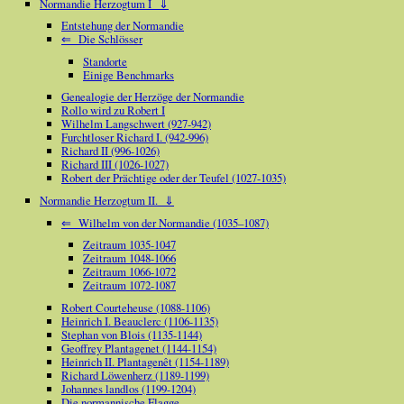
Normandie Herzogtum I ⇓
Entstehung der Normandie
⇐ Die Schlösser
Standorte
Einige Benchmarks
Genealogie der Herzöge der Normandie
Rollo wird zu Robert I
Wilhelm Langschwert (927-942)
Furchtloser Richard I. (942-996)
Richard II (996-1026)
Richard III (1026-1027)
Robert der Prächtige oder der Teufel (1027-1035)
Normandie Herzogtum II. ⇓
⇐ Wilhelm von der Normandie (1035–1087)
Zeitraum 1035-1047
Zeitraum 1048-1066
Zeitraum 1066-1072
Zeitraum 1072-1087
Robert Courteheuse (1088-1106)
Heinrich I. Beauclerc (1106-1135)
Stephan von Blois (1135-1144)
Geoffrey Plantagenet (1144-1154)
Heinrich II. Plantagenêt (1154-1189)
Richard Löwenherz (1189-1199)
Johannes landlos (1199-1204)
Die normannische Flagge