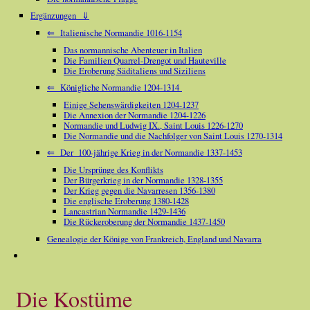
Ergänzungen ⇓
⇐ Italienische Normandie 1016-1154
Das normannische Abenteuer in Italien
Die Familien Quarrel-Drengot und Hauteville
Die Eroberung Säditaliens und Siziliens
⇐ Königliche Normandie 1204-1314
Einige Sehenswärdigkeiten 1204-1237
Die Annexion der Normandie 1204-1226
Normandie und Ludwig IX., Saint Louis 1226-1270
Die Normandie und die Nachfolger von Saint Louis 1270-1314
⇐ Der 100-jährige Krieg in der Normandie 1337-1453
Die Ursprünge des Konflikts
Der Bürgerkrieg in der Normandie 1328-1355
Der Krieg gegen die Navarresen 1356-1380
Die englische Eroberung 1380-1428
Lancastrian Normandie 1429-1436
Die Rückeroberung der Normandie 1437-1450
Genealogie der Könige von Frankreich, England und Navarra
Die Kostüme