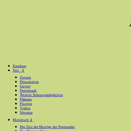
Empfang
Site ⇓
Zugang
Präsentation
Gavray
Downloads
Weitere Sehenswürdigkeiten
Führung
Flaggen
Videos
Sitemap
Historisch ⇓
Die Zeit der Herzöge der Normandie