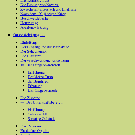
Das Königsschloss
Die Festung von Navarra
Zwischen Französisch und Englisch
Nach dem 100-jährigen Krieg
Beschwerdebücher
Heutzutage
Arealentwicklung
Ortsbesichtigung ⇓
Einleitung
Der Eingang und die Barbakane
Der Scheunenhof
Die Plattform
Der verschwundene runde Turm
⇐ Der Dungeon-Bereich
Einführung
Der kleine Turm
der Bergfried
Erbauung
Das Ostgebäumude
Die Zisterne
⇐ Der Unterkunftsbereich
Einführung
Gebäude AB
Sonstige Gebäude
Das Panorama
Entdeckte Objekte
⇐ Wege