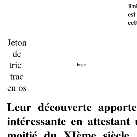
Trè
est
cet
Jeton
de
tric-
bague
trac
en os
Leur découverte apporte
intéressante en attestant
moitié du XIème siècle