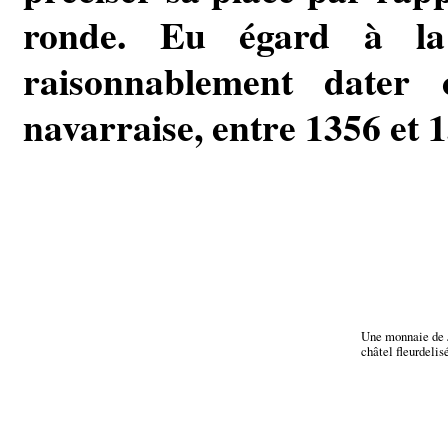
ronde. Eu égard à la
raisonnablement dater c
navarraise, entre 1356 et 
Une monnaie de J
châtel fleurdelis