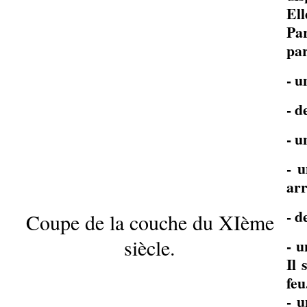
Ell
Pa
par
- u
- d
- u
- 
arr
- d
Coupe de la couche du XIème
siècle.
- u
Il 
feu
- u